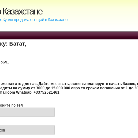
 Казахстане
. Купля продажа овощей в Казахстане
жу:
Батат
,
обл.,
ьмо, как это для вас, Дайте мне знать, если вы планируете начать бизнес,
диты на сумму от 3000 до 15 000 000 евро со сроком погашения от 1 до 30
gmail.com Whatsap: +33752521461
оните по тел