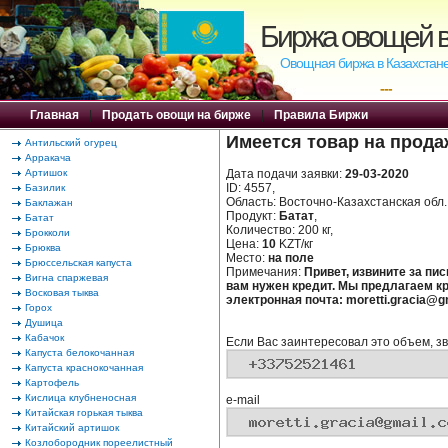
Биржа овощей в
Овощная биржа в Казахстане
---
Главная
|
Продать овощи на бирже
|
Правила Биржи
Имеется товар на прода
Антильский огурец
Арракача
Артишок
Дата подачи заявки:
29-03-2020
ID: 4557,
Базилик
Область: Восточно-Казахстанская обл. 
Баклажан
Продукт:
Батат
,
Батат
Количество: 200 кг,
Брокколи
Цена:
10
KZT/кг
Брюква
Место:
на поле
Брюссельская капуста
Примечания:
Привет, извините за пис
Вигна спаржевая
вам нужен кредит. Мы предлагаем кре
Восковая тыква
электронная почта: moretti.gracia@
Горох
Душица
Кабачок
Если Вас заинтересовал это объем, зв
Капуста белокочанная
Капуста краснокочанная
Картофель
Кислица клубненосная
e-mail
Китайская горькая тыква
Китайский артишок
Козлобородник пореелистный