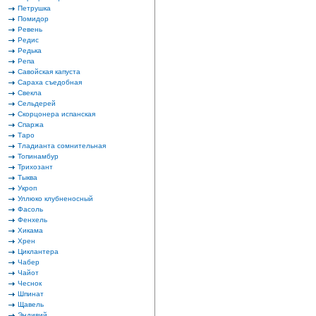
Петрушка
Помидор
Ревень
Редис
Редька
Репа
Савойская капуста
Сараха съедобная
Свекла
Сельдерей
Скорцонера испанская
Спаржа
Таро
Тладианта сомнительная
Топинамбур
Трихозант
Тыква
Укроп
Уллюко клубненосный
Фасоль
Фенхель
Хикама
Хрен
Циклантера
Чабер
Чайот
Чеснок
Шпинат
Щавель
Эндивий