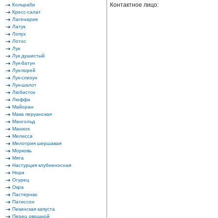
Контактное лицо:
Кольраби
Кресс-салат
Лагенария
Латук
Лопух
Лотос
Лук
Лук душистый
Лук-батун
Лук-порей
Лук-слизун
Лук-шалот
Любисток
Люффа
Майоран
Мака перуанская
Мангольд
Маниок
Мелисса
Мелотрия шершавая
Морковь
Мята
Настурция клубненосная
Нори
Огурец
Окра
Пастернак
Патиссон
Пекинская капуста
Перец овощной