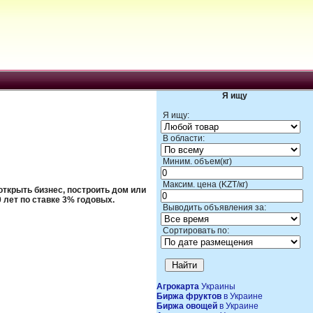
Я ищу
Я ищу:
В области:
Миним. объем(кг)
Максим. цена (KZT/кг)
 открыть бизнес, построить дом или
 лет по ставке 3% годовых.
Выводить объявления за:
Сортировать по:
Агрокарта
Украины
Биржа фруктов
в Украине
Биржа овощей
в Украине